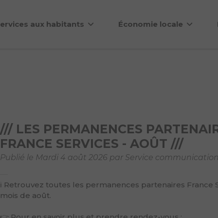
ervices aux habitants
Économie locale
/// LES PERMANENCES PARTENAIR
FRANCE SERVICES - AOÛT ///
Publié le Mardi 4 août 2026 par Service communicatio
ℹ Retrouvez toutes les permanences partenaires France 
mois de août.
👉 Pour en savoir plus et prendre rendez-vous :