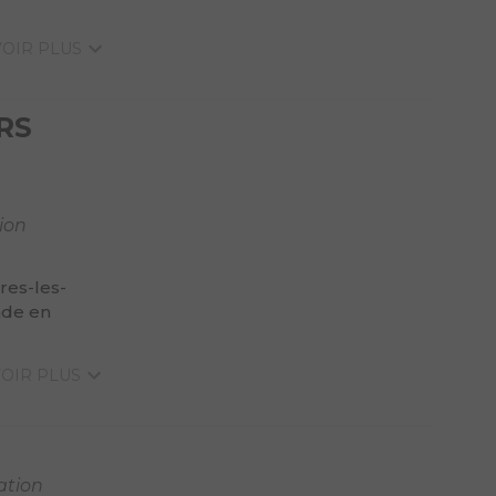
. VOIR PLUS
RS
ion
res-les-
ade en
 VOIR PLUS
ation