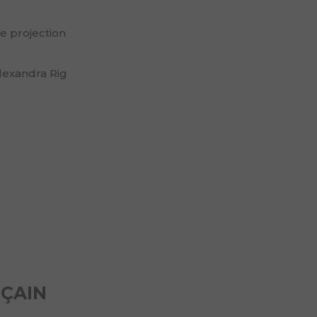
 projection
lexandra Rig
RÇAIN