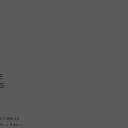
E
S
n
sonnes se
vie Edelin,