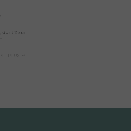
n
 dont 2 sur
e
 VOIR PLUS