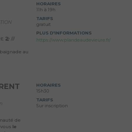
U
HORAIRES
11h à 19h
TARIFS
ATION
gratuit
PLUS D'INFORMATIONS
️ ///
https://www.plandeaudevieure.fr/
 baignade au
TRENT
HORAIRES
15h30
TARIFS
on
Sur inscription
nauté de
-vous
le