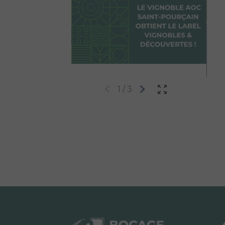
1
/
3