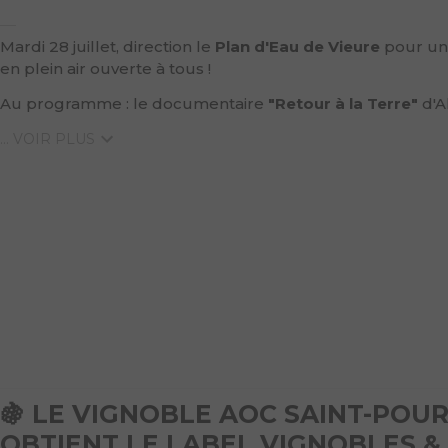
Mardi 28 juillet, direction le
Plan d'Eau de Vieure
pour une
en plein air ouverte à tous !
Au programme : le documentaire
"Retour à la Terre"
d'A
... VOIR PLUS
🍇 LE VIGNOBLE AOC SAINT-POU
OBTIENT LE LABEL VIGNOBLES &