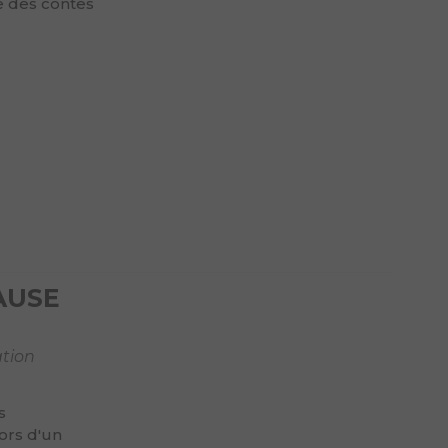
e des contes
AUSE
ation
s
ors d'un