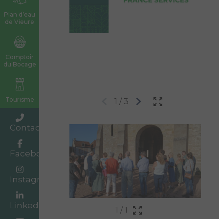
Plan d’eau
de Vieure
Comptoir
du Bocage
Tourisme
1
/
3
Contact
Facebook
Instagram
Linkedin
1
/
1