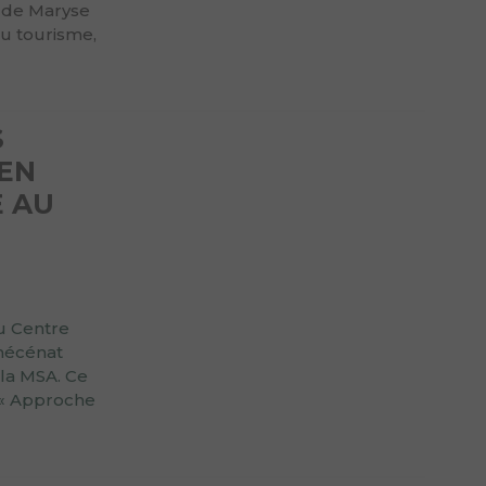
 de Maryse
u tourisme,
S
EN
E AU
au Centre
 mécénat
la MSA. Ce
t « Approche