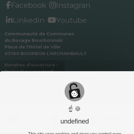
Facebook
Instagran
Linkedin
Youtube
Communauté de Communes 
du Bocage Bourbonnais
Place de l’Hôtel de Ville
03160 BOURBON L’ARCHAMBAULT
Horaires d'ouverture :
Du lundi au vendredi
8 h 30 à 12 h 00
13 h 30 à 17 h 00
☝ 🍪
Ce site a été ﬁnancé par des fonds européens
undefined
This site uses cookies and gives you control over