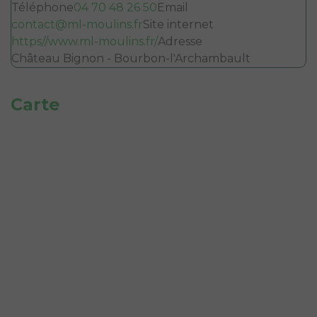
Téléphone
04 70 48 26 50
Email
contact@ml-moulins.fr
Site internet
https//www.ml-moulins.fr/
Adresse
Château Bignon - Bourbon-l'Archambault
Carte