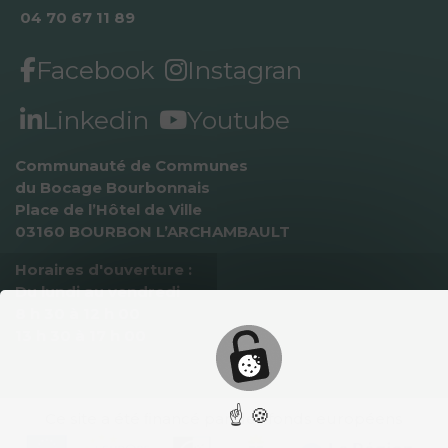
04 70 67 11 89
Facebook
Instagran
Linkedin
Youtube
Communauté de Communes 
du Bocage Bourbonnais
Place de l’Hôtel de Ville
03160 BOURBON L’ARCHAMBAULT
Horaires d'ouverture :
Du lundi au vendredi
8 h 30 à 12 h 00
13 h 30 à 17 h 00
☝ 🍪
Ce site a été ﬁnancé par des fonds européens